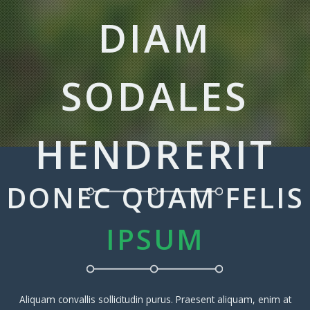
DIAM
SODALES
HENDRERIT
DONEC QUAM FELIS
IPSUM
Aliquam convallis sollicitudin purus. Praesent aliquam, enim at